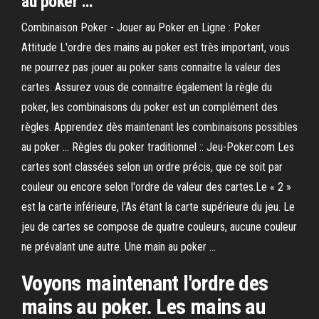
au poker …
Combinaison Poker - Jouer au Poker en Ligne : Poker
Attitude L'ordre des mains au poker est très important, vous
ne pourrez pas jouer au poker sans connaitre la valeur des
cartes. Assurez vous de connaitre également la règle du
poker, les combinaisons du poker est un complément des
règles. Apprendez dès maintenant les combinaisons possibles
au poker … Règles du poker traditionnel :: Jeu-Poker.com Les
cartes sont classées selon un ordre précis, que ce soit par
couleur ou encore selon l'ordre de valeur des cartes.Le « 2 »
est la carte inférieure, l'As étant la carte supérieure du jeu. Le
jeu de cartes se compose de quatre couleurs, aucune couleur
ne prévalant une autre. Une main au poker …
Voyons maintenant l'ordre des
mains au poker. Les mains au