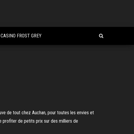
CASINO FROST GREY
rouve de tout chez Auchan, pour toutes les envies et
rofiter de petits prix sur des milliers de